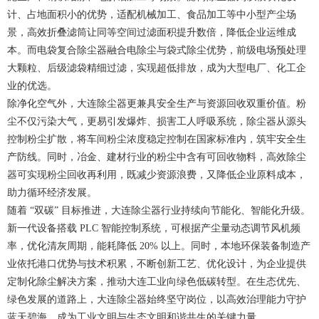
计、占地面积小的优势，适配机械加工、食品加工等中小型产尘场
景，高效折叠滤筒让同等空间过滤面积提升数倍，降低企业运维成
本。而电袋复合除尘器融合电除尘与袋式除尘优势，前级电场预处理
大颗粒、后级滤袋精细过滤，实现超低排放，成为大型电厂、化工企
业的优选。
除净化空气外，大连除尘器更兼具安全生产与资源回收双重价值。粉
尘不仅污染大气，更易引发爆炸、损害工人呼吸系统，除尘器从源头
控制粉尘扩散，将车间粉尘浓度稳定控制在国家标准内，筑牢安全生
产防线。同时，冶金、建材行业的粉尘中含有可回收物料，高效除尘
器可实现粉尘回收再利用，既减少资源浪费，又降低企业原料成本，
助力循环经济发展。
随着 “双碳” 目标推进，大连除尘器行业持续向节能化、智能化升级。
新一代设备搭载 PLC 智能控制系统，可根据产尘量动态调节风机频
率，优化清灰周期，能耗降低 20% 以上。同时，本地环保装备制造产
业依托港口优势与技术积累，不断创新工艺、优化设计，为企业提供
定制化除尘解决方案，推动大连工业向绿色低碳转型。在生态优先、
绿色发展的道路上，大连除尘器始终坚守岗位，以高效治理能力守护
蓝天碧海，成为工业文明与生态文明和谐共生的关键力量。