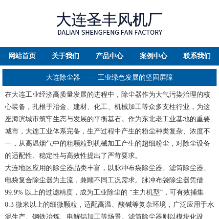
网站首页
关于我们
产品中心
案例中心
联系我们
大连除尘器 —— 工业绿色发展的坚固屏障
在大连工业经济高质量发展的进程中，除尘器作为大气污染治理的核
心装备，扎根于冶金、建材、化工、机械加工等众多支柱行业，为这
座海滨城市筑牢生态与发展的平衡基石。作为东北老工业基地的重要
城市，大连工业体系完备，生产过程中产生的粉尘种类复杂、浓度不
一，从高温烟气中的粗颗粒到机械加工产生的超细粉尘，对除尘设备
的适配性、稳定性与高效性提出了严苛要求。
大连地区应用的除尘器品类丰富，以脉冲布袋除尘器、滤筒除尘器、
电袋复合除尘器为主流，兼顾不同工况需求。脉冲布袋除尘器凭借
99.9% 以上的过滤精度，成为工业除尘的 “主力机型”，可有效捕集
0.3 微米以上的细微颗粒，适配高温、酸碱等复杂环境，广泛应用于水
泥生产、钢铁冶炼、电解铝加工等场景。滤筒除尘器则以模块化设