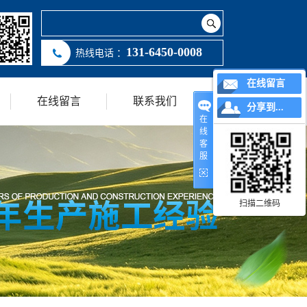
131-6450-0008
热线电话 ：
在线留言
在线留言
联系我们
分享到...
在
线
客
服
扫描二维码