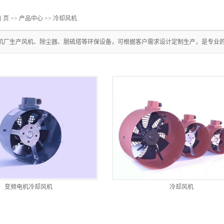
轴流风机
 页
>>
产品中心
>>
冷却风机
高温风机
机厂生产风机、除尘器、脱硫塔等环保设备，可根据客户需求设计定制生产，是专业的大连
化工风机
白钢高温风机
风机维修
环保设备
除尘环保设备
除尘器
脱硫塔
变频电机冷却风机
冷却风机