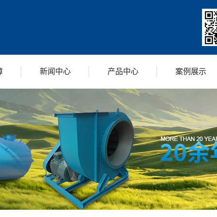
障
新闻中心
产品中心
案例展示
除尘风机
成功案例
除尘器风机
高压风机
锅炉风机
冷却风机
通风机
箱式风机