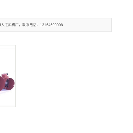
风机厂，联系电话：13164500008