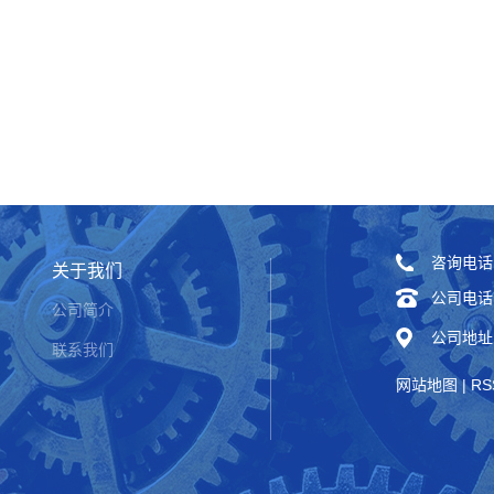
咨询电话 ：
关于我们
公司电话 ：
公司简介
公司地址
联系我们
网站地图
|
RS