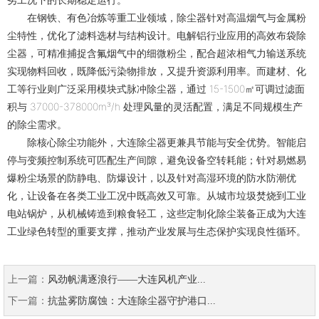
在钢铁、有色冶炼等重工业领域，除尘器针对高温烟气与金属粉
尘特性，优化了滤料选材与结构设计。电解铝行业应用的高效布袋除
尘器，可精准捕捉含氟烟气中的细微粉尘，配合超浓相气力输送系统
实现物料回收，既降低污染物排放，又提升资源利用率。而建材、化
工等行业则广泛采用模块式脉冲除尘器，通过 15-1500㎡可调过滤面
积与 37000-378000m³/h 处理风量的灵活配置，满足不同规模生产
的除尘需求。
除核心除尘功能外，大连除尘器更兼具节能与安全优势。智能启
停与变频控制系统可匹配生产间隙，避免设备空转耗能；针对易燃易
爆粉尘场景的防静电、防爆设计，以及针对高湿环境的防水防潮优
化，让设备在各类工业工况中既高效又可靠。从城市垃圾焚烧到工业
电站锅炉，从机械铸造到粮食轻工，这些定制化除尘装备正成为大连
工业绿色转型的重要支撑，推动产业发展与生态保护实现良性循环。
上一篇：
风劲帆满逐浪行——大连风机产业...
下一篇：
抗盐雾防腐蚀：大连除尘器守护港口...