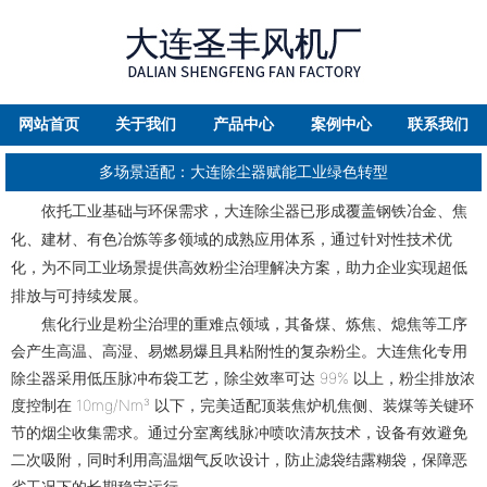
网站首页
关于我们
产品中心
案例中心
联系我们
多场景适配：大连除尘器赋能工业绿色转型
依托工业基础与环保需求，大连除尘器已形成覆盖钢铁冶金、焦
化、建材、有色冶炼等多领域的成熟应用体系，通过针对性技术优
化，为不同工业场景提供高效粉尘治理解决方案，助力企业实现超低
排放与可持续发展。
焦化行业是粉尘治理的重难点领域，其备煤、炼焦、熄焦等工序
会产生高温、高湿、易燃易爆且具粘附性的复杂粉尘。大连焦化专用
除尘器采用低压脉冲布袋工艺，除尘效率可达 99% 以上，粉尘排放浓
度控制在 10mg/Nm³ 以下，完美适配顶装焦炉机焦侧、装煤等关键环
节的烟尘收集需求。通过分室离线脉冲喷吹清灰技术，设备有效避免
二次吸附，同时利用高温烟气反吹设计，防止滤袋结露糊袋，保障恶
劣工况下的长期稳定运行。